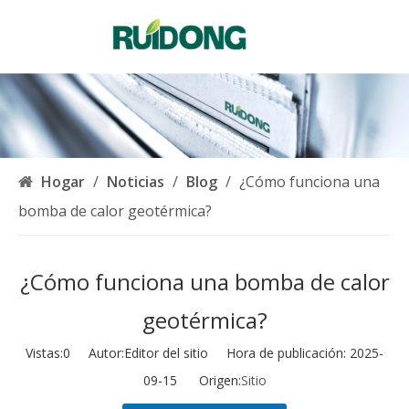
Español
English
简体中文
العربية
Français
Pусский
Hogar
/
Noticias
/
Blog
/
¿Cómo funciona una
Português
bomba de calor geotérmica?
Deutsch
Italiano
¿Cómo funciona una bomba de calor
한국어
Nederlands
geotérmica?
Türk dili
Vistas:
0
Autor:Editor del sitio Hora de publicación: 2025-
09-15 Origen:
Sitio