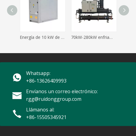
Energía de 10 kW de 10kW mini tipo de agua de pergamino
70kW-280kW enfriamiento de agua enfriador de desplazamiento industrial acondicionador de aire comercial industrial
Whatsapp:
+86-13626409993
Envíanos un correo electrónico:
rgg@ruidonggroup.com
Llámanos al:
+86-15505345921