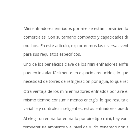
G
U
Mini enfriadores enfriados por aire
se están convirtiendo 
V
comerciales. Con su tamaño compacto y capacidades de en
muchos. En este artículo, exploraremos las diversas vent
para sus requisitos específicos.
I
Uno de los beneficios clave de los mini enfriadores enfr
pueden instalar fácilmente en espacios reducidos, lo que
T
necesidad de torres de refrigeración por agua, lo que re
Otra ventaja de los mini enfriadores enfriados por aire 
mismo tiempo consumir menos energía, lo que resulta e
variable y controles inteligentes, estos enfriadores pue
Al elegir un enfriador enfriado por aire tipo mini, hay v
temperatura ambiente y el nivel de ruido generado por l