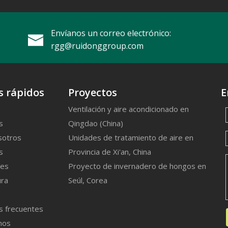
Envíanos un correo electrónico:
rgg@ruidonggroup.com
s rápidos
Proyectos
E
Ventilación y aire acondicionado en
s
Qingdao (China)
sotros
Unidades de tratamiento de aire en
s
Provincia de Xi'an, China
nes
Proyecto de invernadero de hongos en
ra
Seúl, Corea
s frecuentes
nos