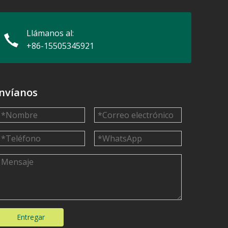
Llámanos al:
+86-15505345921
nvíanos
Entregar