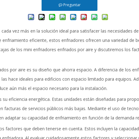
Preguntar
enerador para toda la casa
nidad de tratamiento de aire
cada vez más en la solución ideal para satisfacer las necesidades de a
entilador
friamiento eficiente, estos enfriadores ofrecen una variedad de ben
ajas de los mini enfriadores enfriados por aire y discutiremos los fa
Regulador de fuego
ntercambiador de calor
iados por aire es su diseño que ahorra espacio. A diferencia de los e
 las hace ideales para edificios con espacio limitado para equipos. Ad
orre de enfriamiento
duce aún más el espacio necesario para la instalación.
Estación de bomba de agua
es su eficiencia energética. Estas unidades están diseñadas para prop
n facturas de servicios públicos más bajas. Mediante el uso de tec
den adaptar su capacidad de enfriamiento en función de la demanda re
arios factores que deben tenerse en cuenta. Estos incluyen la capacida
a enfriadora. Al evaluar cuidadosamente estos factores y seleccionar 