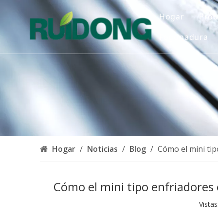
Hogar
Prod
Fogonadura
E
E
G
B
Hogar
/
Noticias
/
Blog
/
Cómo el mini tip
A
Cómo el mini tipo enfriadores 
S
Vistas
U