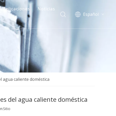
Aplicaciones
Noticias
Español
English
简体中文
العربية
Français
Pусский
Português
Deutsch
Italiano
el agua caliente doméstica
한국어
Nederlands
Türk dili
des del agua caliente doméstica
n:
Sitio