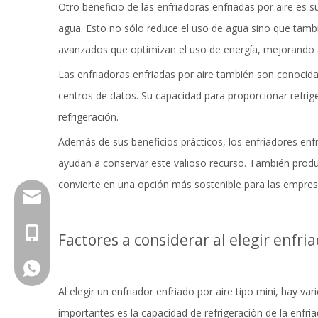
Otro beneficio de las enfriadoras enfriadas por aire es s
agua. Esto no sólo reduce el uso de agua sino que tambi
avanzados que optimizan el uso de energía, mejorando a
Las enfriadoras enfriadas por aire también son conocidas
centros de datos. Su capacidad para proporcionar refri
refrigeración.
Además de sus beneficios prácticos, los enfriadores enfr
ayudan a conservar este valioso recurso. También prod
convierte en una opción más sostenible para las empres
sales@ruidonggroup.com
+86-15505345921
Factores a considerar al elegir enfri
+86 15953109697
Al elegir un
enfriador enfriado por aire tipo mini
, hay var
importantes es la capacidad de refrigeración de la enfr