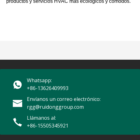
productos y servicios HVAC más ecológicos y cómodos.
Whatsapp:
+86-13626409993
Envíanos un correo electrónico:
rgg@ruidonggroup.com
Llámanos al:
+86-15505345921