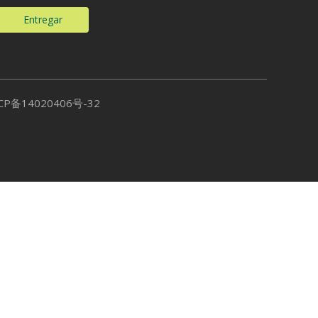
Entregar
CP备14020406号-32