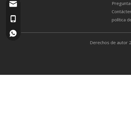
Pregunta
sales@ruidonggroup.com
G
Contácte
+86-15505345921
política d
U
+86 15953109697
V
​Derechos de autor 
I
T