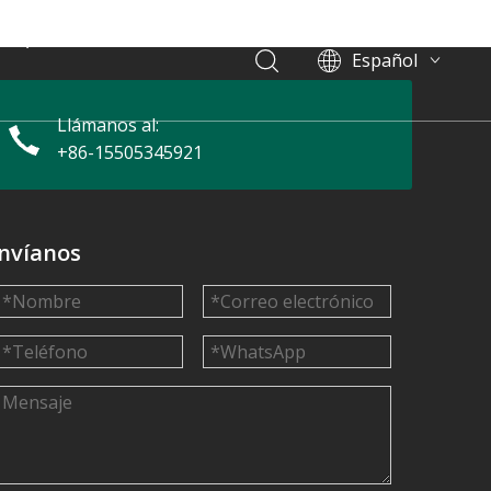
Aplicaciones
Noticias
Español
English
简体中文
Llámanos al:
+86-15505345921
العربية
Français
Pусский
Português
nvíanos
Deutsch
Italiano
한국어
Nederlands
Türk dili