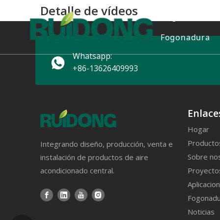
Detalle de vídeos
Hogar
Prod
Fogonadura
E
Whatsapp:
+86-13626409993
E
G
Enlace
B
Hogar
Producto
Integrando diseño, producción, venta e
Sobre no
instalación de productos de aire
A
Proyecto
acondicionado central.
Aplicacio
S
Fogonadu
Noticias
U