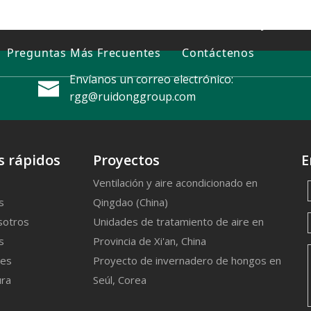
uctos
CALIENTE
Sobre Nosotros
Proyectos
Preguntas Más Frecuentes
Contáctenos
nfriador enfriado por agua
Enfriamiento
Perfil de la empresa
Envíanos un correo electrónico:
Equipo de potencia campeón
Unidad de bobina del ventilador
Nuestra historia
rgg@ruidonggroup.com
nfriador enfriado por aire
Acondicionador de aire comercial
Centro R
enerador de combustible dual
Servicio al Cliente
s rápidos
Proyectos
E
omba de calor de fuente terrestre
Apoyo
Ventilación y aire acondicionado en
s
Qingdao (China)
Generador de propano
sotros
Unidades de tratamiento de aire en
ire acondicionado comercial
s
Provincia de Xi'an, China
nes
Proyecto de invernadero de hongos en
oldadura de productos Pulsar
ra
Seúl, Corea
nidad fan coil