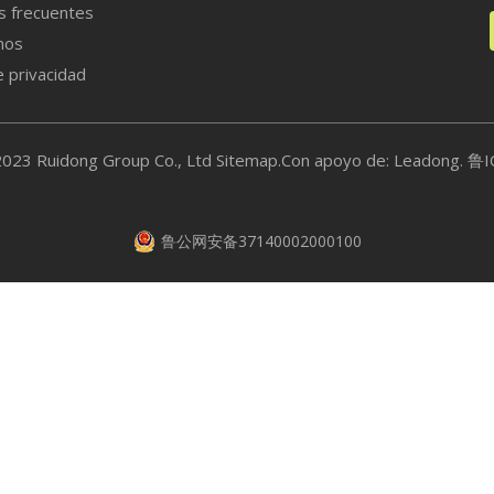
s frecuentes
enerador para toda la casa
nos
e privacidad
nidad de tratamiento de aire
entilador
2023 Ruidong Group Co., Ltd
Sitemap
.Con apoyo de:
Leadong.
鲁I
Regulador de fuego
ntercambiador de calor
鲁公网安备37140002000100
orre de enfriamiento
Estación de bomba de agua